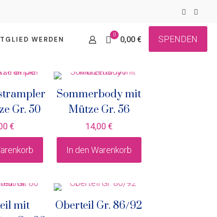
0
SPENDEN
0,00 €
ITGLIED WERDEN
trampler
Sommerbody mit
ze Gr. 50
Mütze Gr. 56
,00
€
14,00
€
Warenkorb
In den Warenkorb
eil mit
Oberteil Gr. 86/92