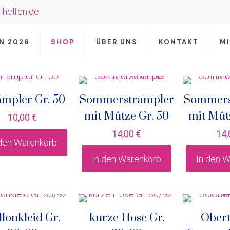
-helfen.de
N 2026
SHOP
ÜBER UNS
KONTAKT
M
ampler Gr. 50
Sommerstrampler
Sommers
mit Mütze Gr. 50
mit Müt
10,00
€
14,00
€
14
 den Warenkorb
In den Warenkorb
In den 
llonkleid Gr.
kurze Hose Gr.
Obert