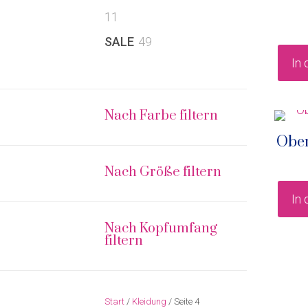
11
11
Produkte
49
SALE
49
Produkte
In
Nach Farbe filtern
Ober
Nach Größe filtern
In
Nach Kopfumfang
filtern
Start
/
Kleidung
/ Seite 4