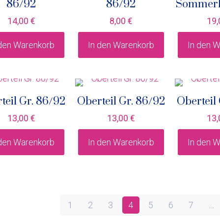
86/92
86/92
Sommerh
14,00
€
8,00
€
19
 den Warenkorb
In den Warenkorb
In den 
teil Gr. 86/92
Oberteil Gr. 86/92
Oberteil
13,00
€
13,00
€
13
 den Warenkorb
In den Warenkorb
In den 
1
2
3
4
5
6
7
…