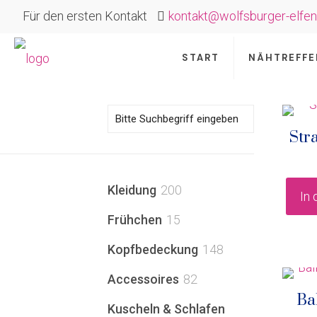
Für den ersten Kontakt
kontakt@wolfsburger-elfen
START
NÄHTREFFE
Str
200
Kleidung
200
In
Produkte
15
Frühchen
15
Produkte
148
Kopfbedeckung
148
Produkte
82
Accessoires
82
Ba
Produkte
Kuscheln & Schlafen