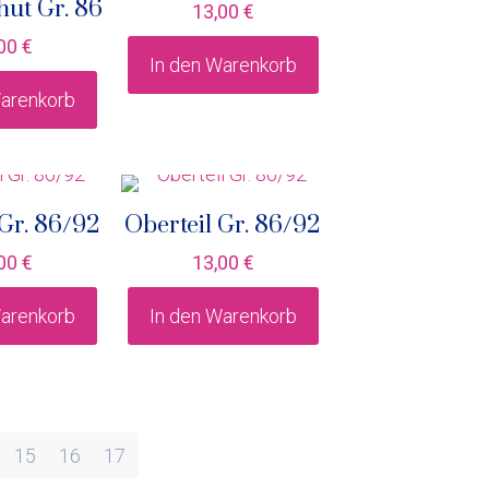
ut Gr. 86
13,00
€
,00
€
In den Warenkorb
Warenkorb
 Gr. 86/92
Oberteil Gr. 86/92
,00
€
13,00
€
Warenkorb
In den Warenkorb
15
16
17