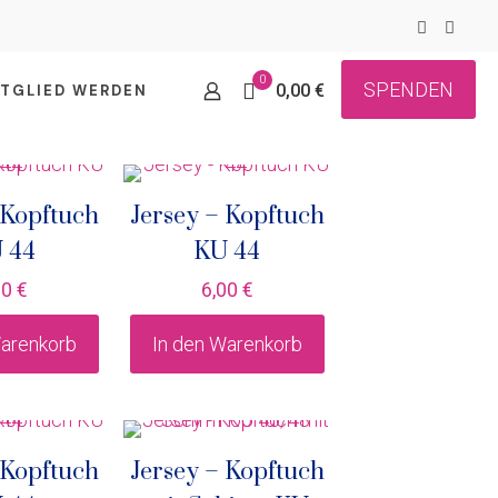
0
SPENDEN
0,00 €
ITGLIED WERDEN
 Kopftuch
Jersey – Kopftuch
 44
KU 44
00
€
6,00
€
Warenkorb
In den Warenkorb
 Kopftuch
Jersey – Kopftuch