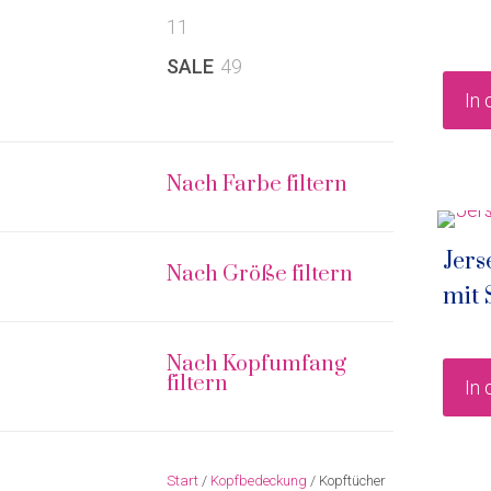
11
11
Produkte
49
SALE
49
Produkte
In
Nach Farbe filtern
Jers
Nach Größe filtern
mit 
Nach Kopfumfang
filtern
In
Start
/
Kopfbedeckung
/ Kopftücher