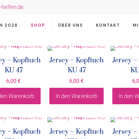
-helfen.de
N 2026
SHOP
ÜBER UNS
KONTAKT
M
ey – Kopftuch
Jersey – Kopftuch
Jersey –
KU 47
KU 47
KU
6,00
€
6,00
€
6,
 den Warenkorb
In den Warenkorb
In den 
ey – Kopftuch
Jersey – Kopftuch
Jersey –