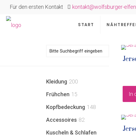
Für den ersten Kontakt
kontakt@wolfsburger-elfen
START
NÄHTREFFE
Jers
200
Kleidung
200
Produkte
15
In
Frühchen
15
Produkte
148
Kopfbedeckung
148
Produkte
82
Accessoires
82
Jers
Produkte
Kuscheln & Schlafen