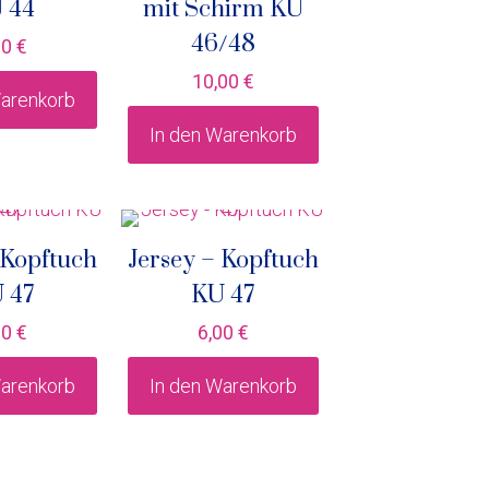
 44
mit Schirm KU
46/48
00
€
10,00
€
Warenkorb
In den Warenkorb
 Kopftuch
Jersey – Kopftuch
 47
KU 47
00
€
6,00
€
Warenkorb
In den Warenkorb