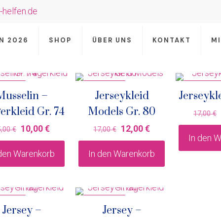
-helfen.de
N 2026
SHOP
ÜBER UNS
KONTAKT
M
ANGEBOT
IM ANGEBOT
IM ANGEBO
Musselin –
Jerseykleid
Jerseykl
erkleid Gr. 74
Models Gr. 80
17,00
€
Ursprünglicher
Aktueller
Ursprünglicher
Aktueller
10,00
€
12,00
€
5,00
€
17,00
€
In den 
Preis
Preis
Preis
Preis
 den Warenkorb
In den Warenkorb
war:
ist:
war:
ist:
15,00 €
10,00 €.
17,00 €
12,00 €.
ANGEBOT
IM ANGEBOT
Jersey –
Jersey –