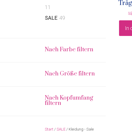
Träg
11
11
1
Produkte
49
SALE
49
Produkte
In
Nach Farbe filtern
Nach Größe filtern
Nach Kopfumfang
filtern
Start
/
SALE
/ Kleidung - Sale