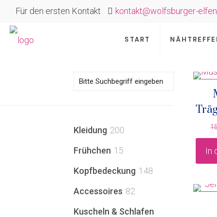
Für den ersten Kontakt
kontakt@wolfsburger-elfen
START
NÄHTREFFE
IM 
Träg
1
200
Kleidung
200
Produkte
15
Frühchen
15
In
Produkte
148
Kopfbedeckung
148
Produkte
82
Accessoires
82
IM 
Produkte
Kuscheln & Schlafen