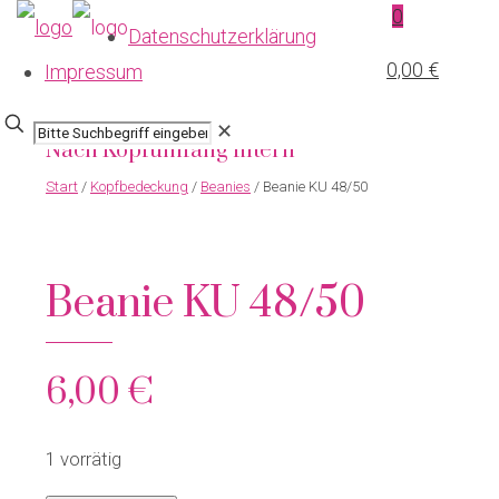
0
Datenschutzerklärung
Nach Farbe filtern
0,00 €
Impressum
Nach Größe filtern
✕
Nach Kopfumfang filtern
Start
/
Kopfbedeckung
/
Beanies
/ Beanie KU 48/50
Beanie KU 48/50
6,00
€
1 vorrätig