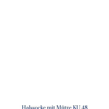
Halssocke mit Mütze KU 48