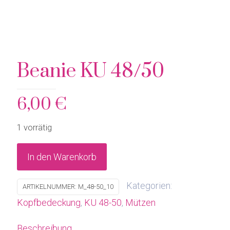
Beanie KU 48/50
6,00
€
1 vorrätig
In den Warenkorb
Kategorien:
ARTIKELNUMMER:
M_48-50_10
Kopfbedeckung
,
KU 48-50
,
Mützen
Beschreibung