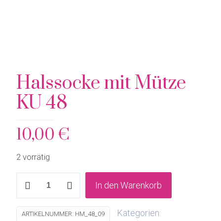
Halssocke mit Mütze
KU 48
10,00
€
2 vorrätig
Halssocke
In den Warenkorb
mit
Mütze
Kategorien:
ARTIKELNUMMER:
HM_48_09