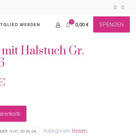
0
SPENDEN
0,00 €
ITGLIED WERDEN
mit Halstuch Gr.
6
€
arenkorb
Kategorien:
Hosen
,
MMER:
H-HT_50-56_04