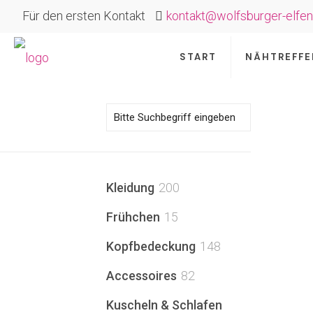
Für den ersten Kontakt
kontakt@wolfsburger-elfen
START
NÄHTREFFE
200
Kleidung
200
Produkte
15
Frühchen
15
Produkte
148
Kopfbedeckung
148
Produkte
82
Accessoires
82
Produkte
Kuscheln & Schlafen