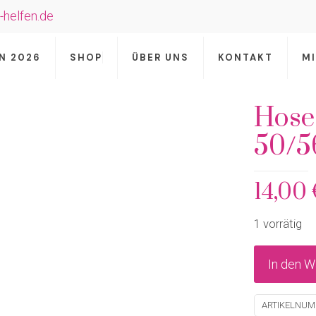
-helfen.de
N 2026
SHOP
ÜBER UNS
KONTAKT
M
Hose 
50/5
14,00
1 vorrätig
In den W
ARTIKELNU