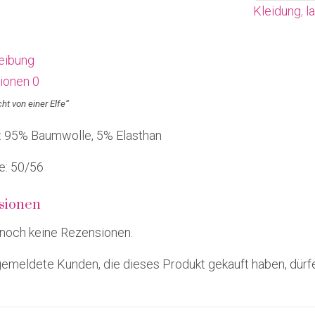
Kleidung
,
l
eibung
ionen
0
ht von einer Elfe“
f: 95% Baumwolle, 5% Elasthan
e: 50/56
sionen
 noch keine Rezensionen.
emeldete Kunden, die dieses Produkt gekauft haben, dürf