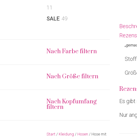
11
11
Produkte
49
SALE
49
Beschr
Produkte
Rezens
„gemac
Nach Farbe filtern
Stof
Größ
Nach Größe filtern
Rezen
Nach Kopfumfang
Es gibt
filtern
Nur ang
Start
/
Kleidung
/
Hosen
/ Hose mit