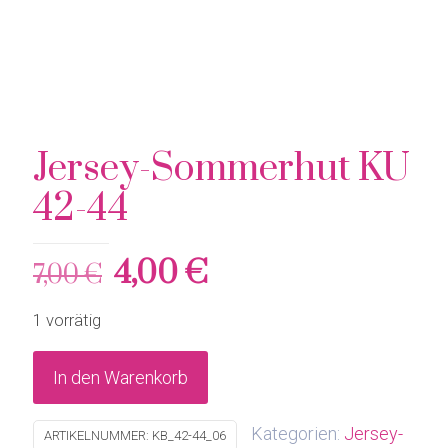
Jersey-Sommerhut KU
42-44
Ursprünglicher
Aktueller
4,00
€
7,00
€
Preis
Preis
1 vorrätig
war:
ist:
7,00 €
4,00 €.
In den Warenkorb
Kategorien:
Jersey-
ARTIKELNUMMER:
KB_42-44_06