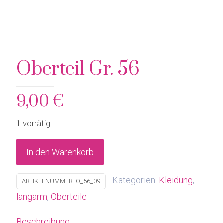
Oberteil Gr. 56
9,00
€
1 vorrätig
In den Warenkorb
Kategorien:
Kleidung
,
ARTIKELNUMMER:
O_56_09
langarm
,
Oberteile
Beschreibung