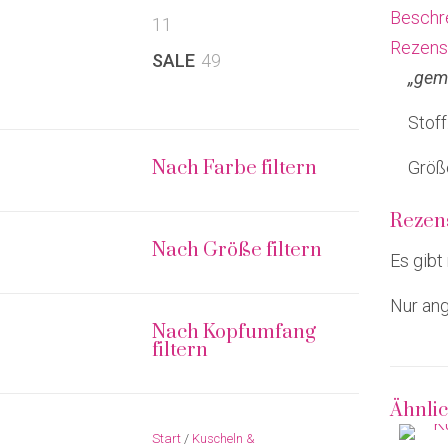
Beschr
11
11
Rezens
Produkte
49
SALE
49
„gema
Produkte
Stof
Nach Farbe filtern
Größ
Rezen
Nach Größe filtern
Es gibt
Nur ang
Nach Kopfumfang
filtern
Ähnli
Start
/
Kuscheln &