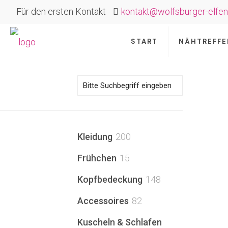
Für den ersten Kontakt
kontakt@wolfsburger-elfen
START
NÄHTREFFE
200
Kleidung
200
Produkte
15
Frühchen
15
Produkte
148
Kopfbedeckung
148
Produkte
82
Accessoires
82
Produkte
Kuscheln & Schlafen