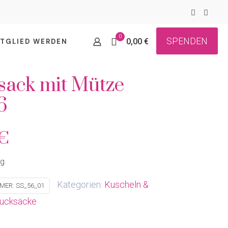
0
SPENDEN
0,00 €
ITGLIED WERDEN
sack mit Mütze
6
€
ig
Kategorien:
Kuscheln &
MMER:
SS_56_01
ucksäcke