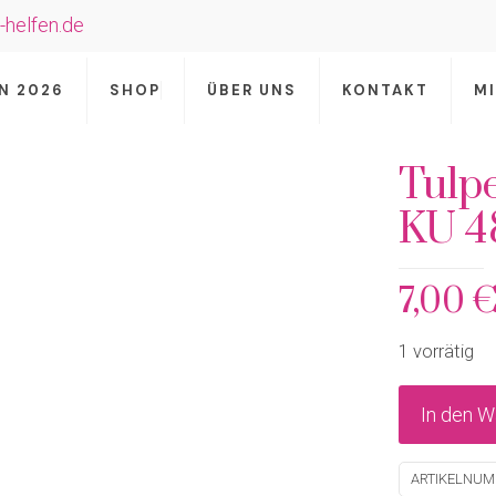
-helfen.de
N 2026
SHOP
ÜBER UNS
KONTAKT
M
Tulp
KU 4
7,00
1 vorrätig
In den W
ARTIKELNU