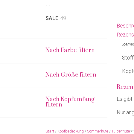
11
11
Produkte
49
SALE
49
Beschr
Produkte
Rezens
„gemac
Nach Farbe filtern
Stof
Kopf
Nach Größe filtern
Rezen
Nach Kopfumfang
Es gibt
filtern
Nur ang
Start
/
Kopfbedeckung
/
Sommerhüte
/
Tulpenhüte
/ 