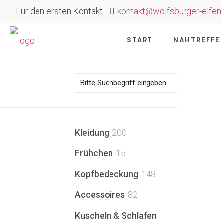
Für den ersten Kontakt
kontakt@wolfsburger-elfen
START
NÄHTREFFE
200
Kleidung
200
Produkte
15
Frühchen
15
Produkte
148
Kopfbedeckung
148
Produkte
82
Accessoires
82
Produkte
Kuscheln & Schlafen