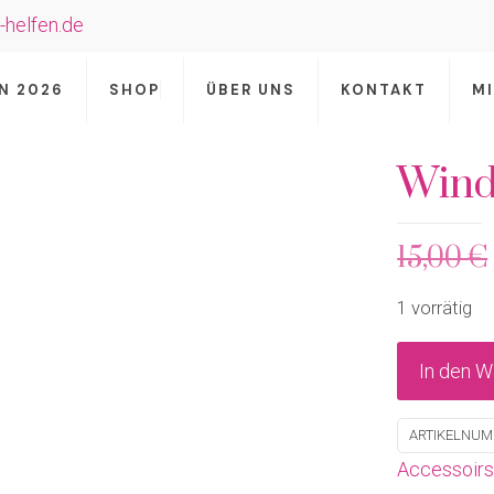
-helfen.de
N 2026
SHOP
ÜBER UNS
KONTAKT
M
Wind
15,00
€
1 vorrätig
In den W
ARTIKELNU
Accessoirs 