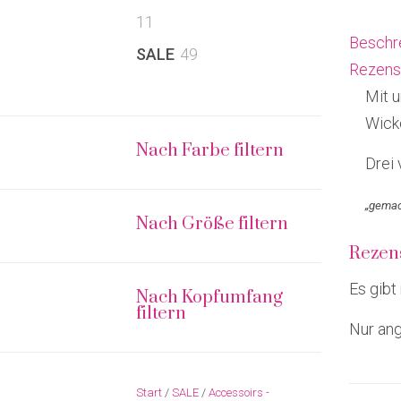
11
11
Beschr
Produkte
49
SALE
49
Rezens
Produkte
Mit 
Wicke
Nach Farbe filtern
Drei
„gemac
Nach Größe filtern
Rezen
Es gibt
Nach Kopfumfang
filtern
Nur ang
Start
/
SALE
/
Accessoirs -