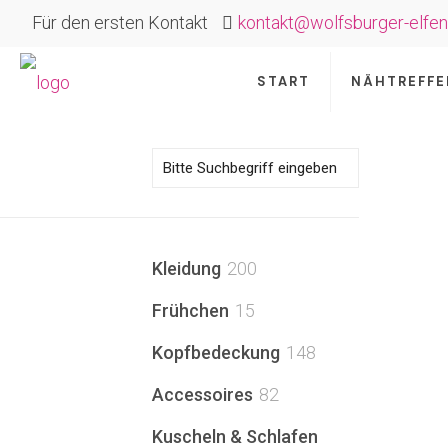
Für den ersten Kontakt
kontakt@wolfsburger-elfen
START
NÄHTREFFE
200
Kleidung
200
Produkte
15
Frühchen
15
Produkte
148
Kopfbedeckung
148
Produkte
82
Accessoires
82
Produkte
Kuscheln & Schlafen