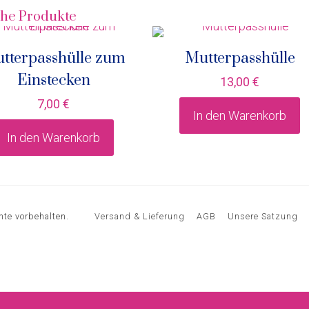
che Produkte
tterpasshülle zum
Mutterpasshülle
Einstecken
13,00
€
7,00
€
In den Warenkorb
In den Warenkorb
hte vorbehalten.
Versand & Lieferung
AGB
Unsere Satzung