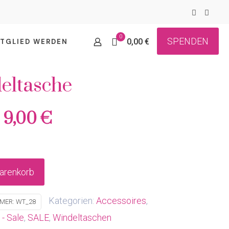
0
SPENDEN
0,00 €
ITGLIED WERDEN
eltasche
Ursprünglicher
Aktueller
9,00
€
Preis
Preis
war:
ist:
15,00 €
9,00 €.
arenkorb
Kategorien:
Accessoires
,
MMER:
WT_28
- Sale
,
SALE
,
Windeltaschen